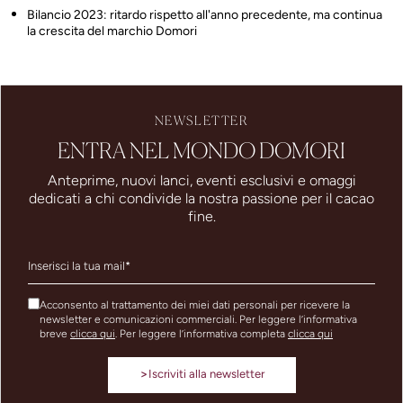
Bilancio 2023: ritardo rispetto all'anno precedente, ma continua
la crescita del marchio Domori
NEWSLETTER
ENTRA NEL MONDO DOMORI
Anteprime, nuovi lanci, eventi esclusivi e omaggi
dedicati a chi condivide la nostra passione per il cacao
fine.
Acconsento al trattamento dei miei dati personali per ricevere la
newsletter e comunicazioni commerciali. Per leggere l’informativa
breve
clicca qui
. Per leggere l’informativa completa
clicca qui
>
Iscriviti alla newsletter