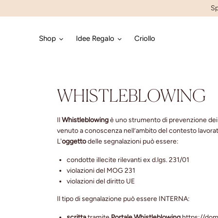
Sp
Shop
Idee Regalo
Criollo
WHISTLEBLOWING
Il
Whistleblowing
è uno strumento di prevenzione dei r
venuto a conoscenza nell’ambito del contesto lavorat
L'
oggetto
delle segnalazioni può essere:
condotte illecite rilevanti ex d.lgs. 231/01
violazioni del MOG 231
violazioni del diritto UE
Il tipo di segnalazione può essere INTERNA:
scritta
tramite
Portale Whistleblowing
https://domo