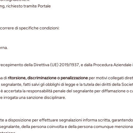
g, richiesto tramite Portale
icorrere di specifiche condizioni:
erna.
i recepimento della Direttiva (UE) 2019/1937, e dalla Procedura Aziendale 
ma di
ritorsione, discriminazione o penalizzazione
per motivi collegati dir
 segnalante, fatti salvi gli obblighi di legge e la tutela dei diritti della 
 accertata la responsabilità penale del segnalante per diffamazione o calun
 irrogata una sanzione disciplinare.
 a disposizione per effettuare segnalazioni informa scritta, garantendo, 
sona segnalante, della persona coinvolta e della persona comunque menzion