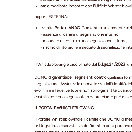
orale
mediante incontro con l'Ufficio Whistleblowin
oppure ESTERNA:
tramite
Portale ANAC
. Consentita unicamente al r
- assenza di canale di segnalazione interno;
- mancato riscontro a una segnalazione interna;
- rischio di ritorsione a seguito di segnalazione int
Il Whistleblowing è disciplinato dal
D.Lgs.24/2023
, d
DOMORI
garantisce i segnalanti contro
qualsiasi for
segnalazione. Assicura la
riservatezza dell’identità
del
e/o in mala fede. Le tutele non sono garantite quando è
casi alla persona segnalante o denunciante può essere
IL PORTALE WHISTLEBLOWING
Il Portale Whistleblowing è il canale che DOMORI mette
crittografia, la riservatezza dell’identità della per