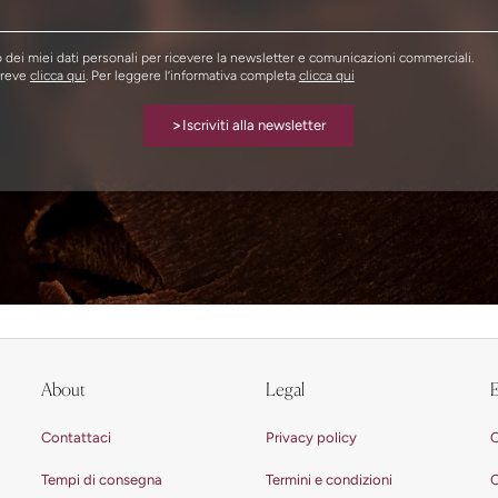
dei miei dati personali per ricevere la newsletter e comunicazioni commerciali.
breve
clicca qui
. Per leggere l’informativa completa
clicca qui
>
Iscriviti alla newsletter
About
Legal
E
Contattaci
Privacy policy
C
Tempi di consegna
Termini e condizioni
C