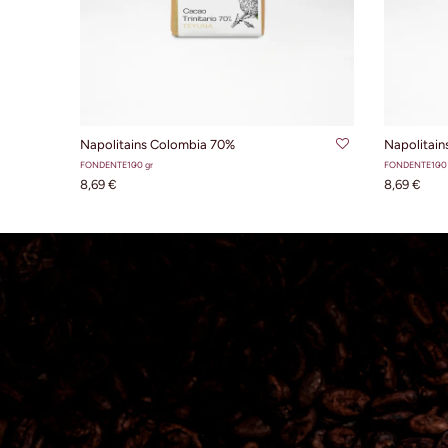
AGGIUNGI AL CARRELLO
AG
Napolitains Colombia 70%
Napolitai
FONDENTE
100 gr
FONDENTE
100 
8,69 €
8,69 €