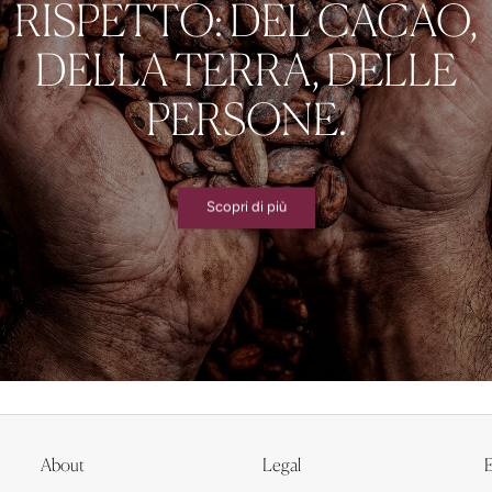
RISPETTO: DEL CACAO,
DELLA TERRA, DELLE
PERSONE.
Scopri di più
About
Legal
E