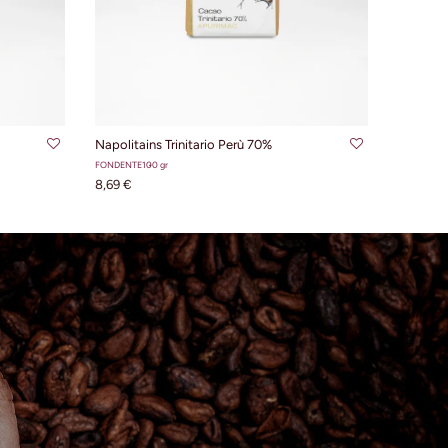
LLO
AGGIUNGI AL CARRELLO
Napolitains Trinitario Perù 70%
FONDENTE
100 gr
8,69 €