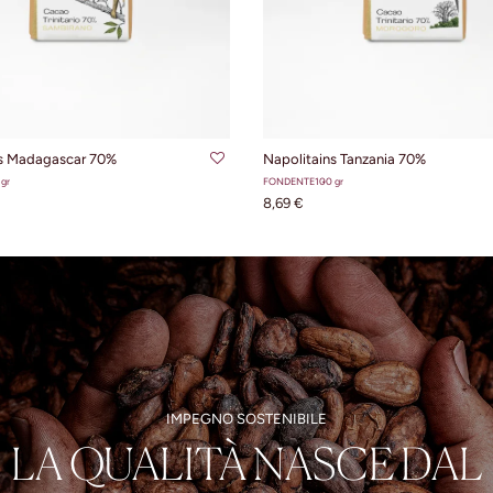
GIUNGI AL CARRELLO
AGGIUNGI AL CARRE
ns Madagascar 70%
Napolitains Tanzania 70%
gr
FONDENTE
100 gr
8,69 €
IMPEGNO SOSTENIBILE
LA QUALITÀ NASCE DAL