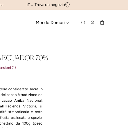
sa.
Trova un negozio
IT
Mondo Domori
S ECUADOR 70%
nsioni (1)
 terre considerate sacre in
 del cacao è tradizione da
l cacao Arriba Nacional,
ll'Hacienda Victoria, si
dità straordinaria e note
 frutta essiccata e spezie.
cchettino da 100g (peso