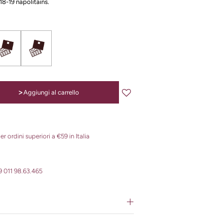
18-19 napolitains.
>
Aggiungi al carrello
r ordini superiori a €59 in Italia
 011 98.63.465