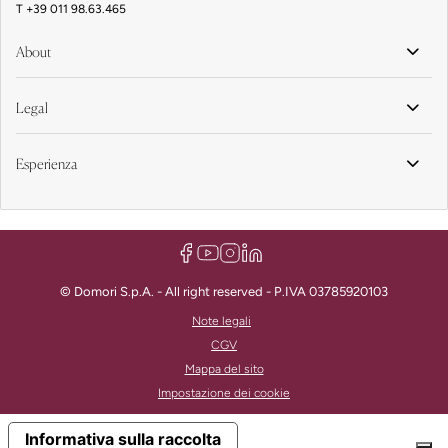
T
+39 011 98.63.465
About
Legal
Esperienza
© Domori S.p.A. - All right reserved - P.IVA 03785920103
Note legali
CGV
Mappa del sito
Impostazione dei cookie
Informativa sulla raccolta