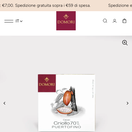
 €7,00. Spedizione gratuita sopra i €59 di spesa.
Spedizione expr
Toggle
☰
IT
navigation