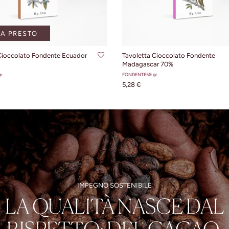
A PRESTO
AGGIUNGI AL CARRE
Cioccolato Fondente Ecuador
Tavoletta Cioccolato Fondente
Madagascar 70%
r
FONDENTE
50 gr
5,28 €
IMPEGNO SOSTENIBILE
LA QUALITÀ NASCE DAL
RISPETTO: DEL CACAO,