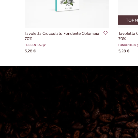
TORN
AGGIUNGI AL CARRELLO
Tavoletta Cioccolato Fondente Colombia
Tavoletta 
70%
70%
FONDENTE
50 gr
FONDENTE
50 g
5,28 €
5,28 €