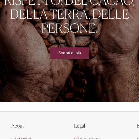
DELLA TERRA, DELLE
PERSONE.
Scopri di più
About
Legal
E