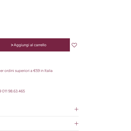
>
Aggiungi al carrello
r ordini superiori a €59 in Italia
 011 98.63.465