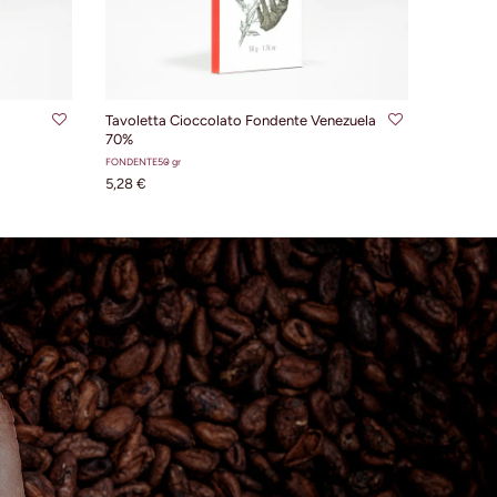
LLO
AGGIUNGI AL CARRELLO
Tavoletta Cioccolato Fondente Venezuela
70%
FONDENTE
50 gr
5,28 €