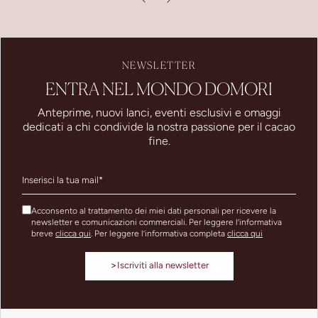
NEWSLETTER
ENTRA NEL MONDO DOMORI
Anteprime, nuovi lanci, eventi esclusivi e omaggi
dedicati a chi condivide la nostra passione per il cacao
fine.
Acconsento al trattamento dei miei dati personali per ricevere la
newsletter e comunicazioni commerciali. Per leggere l’informativa
breve
clicca qui
. Per leggere l’informativa completa
clicca qui
>
Iscriviti alla newsletter