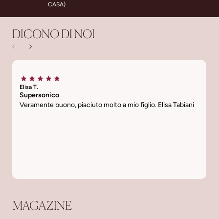
CASA)
DICONO DI NOI
Elisa T.
Ti
Supersonico
L
Veramente buono, piaciuto molto a mio figlio. Elisa Tabiani
C
s
MAGAZINE