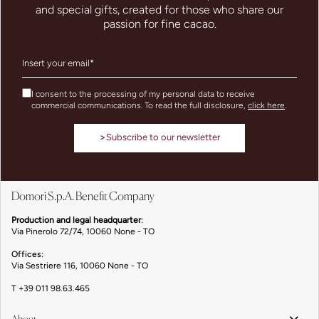
and special gifts, created for those who share our
passion for fine cacao.
I consent to the processing of my personal data to receive
commercial communications. To read the full disclosure,
click here
.
>
Subscribe to our newsletter
Domori S.p.A. Benefit Company
Production and legal headquarter
:
Via Pinerolo 72/74, 10060 None - TO
Offices:
Via Sestriere 116, 10060 None - TO
T
+39 011 98.63.465
About