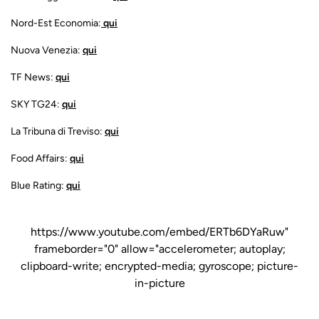
Nord-Est Economia:
qui
Nuova Venezia:
qui
TF News:
qui
SKY TG24:
qui
La Tribuna di Treviso:
qui
Food Affairs:
qui
Blue Rating:
qui
https://www.youtube.com/embed/ERTb6DYaRuw"
frameborder="0" allow="accelerometer; autoplay;
clipboard-write; encrypted-media; gyroscope; picture-
in-picture