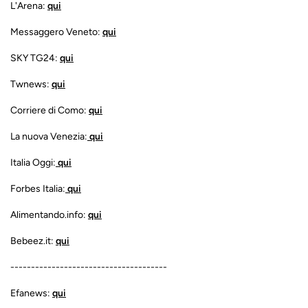
L'Arena:
qui
Messaggero Veneto:
qui
SKY TG24:
qui
Twnews:
qui
Corriere di Como:
qui
La nuova Venezia:
qui
Italia Oggi:
qui
Forbes Italia:
qui
Alimentando.info:
qui
Bebeez.it:
qui
--------------------------------------
Efanews:
qui