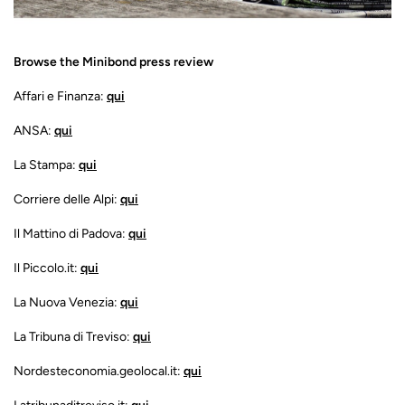
Browse the Minibond press review
Affari e Finanza:
qui
ANSA:
qui
La Stampa:
qui
Corriere delle Alpi:
qui
Il Mattino di Padova:
qui
Il Piccolo.it:
qui
La Nuova Venezia:
qui
La Tribuna di Treviso:
qui
Nordesteconomia.geolocal.it:
qui