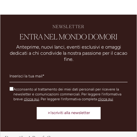
NEWSLETTER
ENTRA NEL MONDO DOMORI
Anteprime, nuovi lanci, eventi esclusivi e omaggi
dedicati a chi condivide la nostra passione per il cacao
fine.
Acconsento al trattamento dei miei dati personali per ricevere la
newsletter e comunicazioni commerciali. Per leggere l’informativa
breve
clicca qui
. Per leggere l’informativa completa
clicca qui
>
Iscriviti alla newsletter