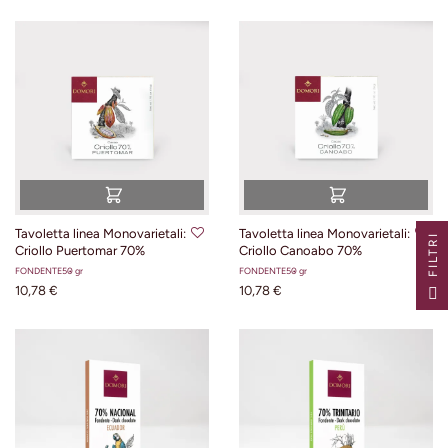
Tavoletta linea Monovarietali:
Tavoletta linea Monovarietali:
I
Criollo Puertomar 70%
Criollo Canoabo 70%
FONDENTE
50 gr
FONDENTE
50 gr
F
I
L
T
R
10,78 €
10,78 €