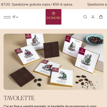
 €7,00. Spedizione gratuita sopra i €59 di spesa.
Spedizione expr
Toggle
☰
IT
navigation
TAVOLETTE
Cacao fine e varietà pregiate, in tavolette da assaporare in ogni