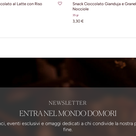
colato al Latte con Riso
Snack Cioccolato Gianduja e Granel
Nocciole
35 gr
3,30 €
NEWSLETTER
ENTRA NEL MONDO DOMORI
ci, eventi esclusivi e omaggi dedicati a chi condivide la nostra 
fine.