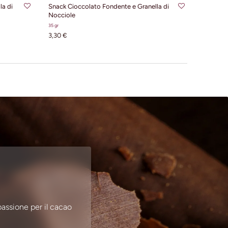
la di
Snack Cioccolato Fondente e Granella di
Nocciole
35 gr
3,30 €
passione per il cacao