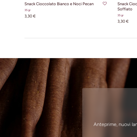
Snack Cioccolato Bianco e Noci Pecan
Snack Cioc
Soffiato
35 gr
35 gr
3,30 €
3,30 €
Anteprime, nuovi lan