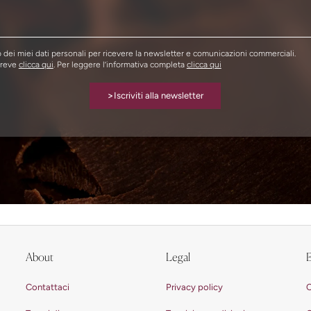
dei miei dati personali per ricevere la newsletter e comunicazioni commerciali.
breve
clicca qui
. Per leggere l’informativa completa
clicca qui
>
Iscriviti alla newsletter
About
Legal
E
Contattaci
Privacy policy
C