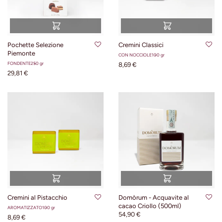
Pochette Selezione
Cremini Classici
Piemonte
CON NOCCIOLE
100 gr
FONDENTE
250 gr
8,69 €
29,81 €
Cremini al Pistacchio
Domòrum - Acquavite al
cacao Criollo (500ml)
AROMATIZZATO
100 gr
54,90 €
8,69 €