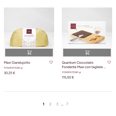
Maxi Giandujotto
Quantum Cioccolato
Fondente Maxi con tagliere e
FONDENTE
250 gr
coltello
FONDENTE
500 gr
30,25 €
115,50 €
1
2
3
…
7