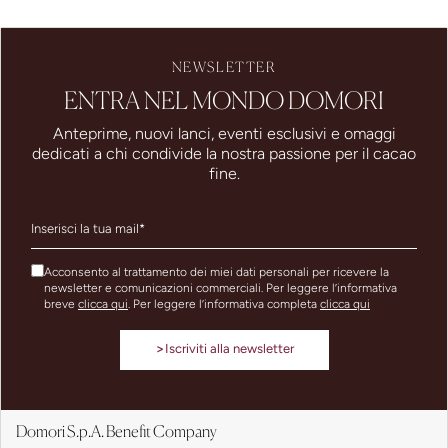
NEWSLETTER
ENTRA NEL MONDO DOMORI
Anteprime, nuovi lanci, eventi esclusivi e omaggi
dedicati a chi condivide la nostra passione per il cacao
fine.
Acconsento al trattamento dei miei dati personali per ricevere la
newsletter e comunicazioni commerciali. Per leggere l’informativa
breve
clicca qui
. Per leggere l’informativa completa
clicca qui
>
Iscriviti alla newsletter
Domori S.p.A. Benefit Company