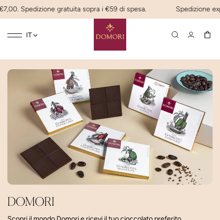
7,00. Spedizione gratuita sopra i €59 di spesa.
Spedizione expre
Toggle
☰
IT
navigation
DOMORI
Scopri il mondo Domori e ricevi il tuo cioccolato preferito