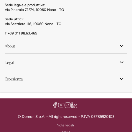
Sede legale e produttiva:
Via Pinerolo 72/74, 10060 None - TO
Sede uffici:
Via Sestriere 116, 10060 None - TO
T
+39 011 98.63.465
About
Legal
Esperienza
© Domori S.p.A. - All right reserved - P.IVA 03785920103
Note legali