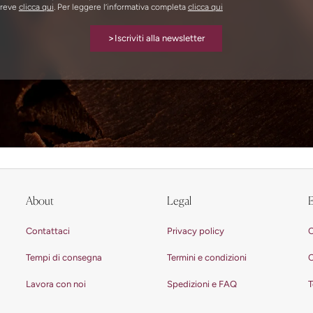
breve
clicca qui
. Per leggere l’informativa completa
clicca qui
>
Iscriviti alla newsletter
About
Legal
E
Contattaci
Privacy policy
C
Tempi di consegna
Termini e condizioni
C
Lavora con noi
Spedizioni e FAQ
T