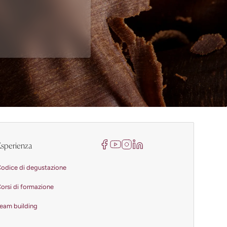
sperienza
odice di degustazione
orsi di formazione
eam building