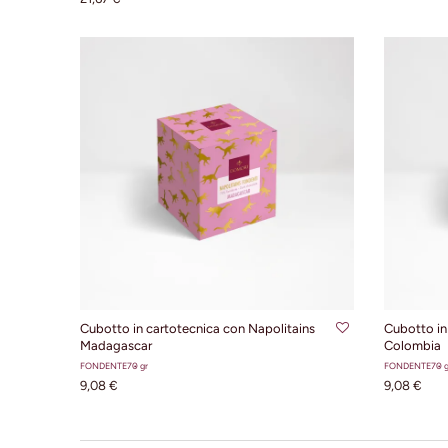
AGGIUNGI AL CARRELLO
AG
Cubotto in cartotecnica con Napolitains
Cubotto in
Madagascar
Colombia
FONDENTE
70 gr
FONDENTE
70 g
9,08 €
9,08 €