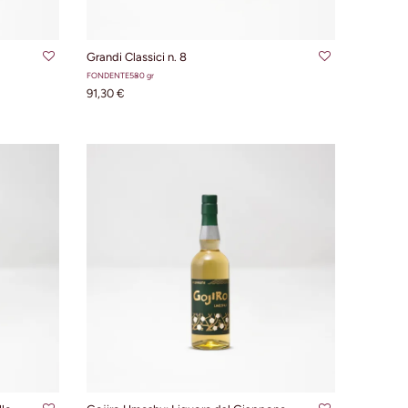
LLO
AGGIUNGI AL CARRELLO
Grandi Classici n. 8
FONDENTE
580 gr
91,30 €
LLO
AGGIUNGI AL CARRELLO