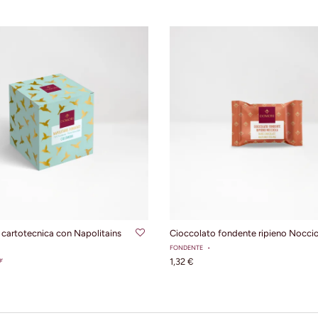
GIUNGI AL CARRELLO
AGGIUNGI AL CARRE
 cartotecnica con Napolitains
Cioccolato fondente ripieno Noccio
FONDENTE
r
1,32 €