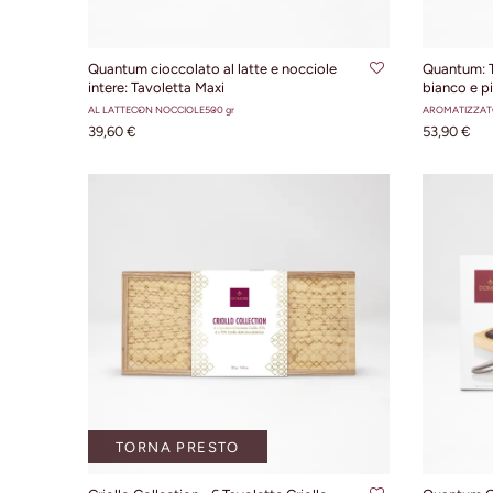
AGGIUNGI AL CARRELLO
AG
Quantum cioccolato al latte e nocciole
Quantum: T
intere: Tavoletta Maxi
bianco e pis
AL LATTE
CON NOCCIOLE
500 gr
AROMATIZZAT
39,60 €
53,90 €
TORNA PRESTO
AG