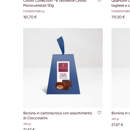
Criollo Collection - 6 Tavolette Criollo
Quantum C
Monovarietali 50g
tagliere e c
FONDENTE
300 gr
FONDENTE
500
161,70 €
115,50 €
AGGIUNGI AL CARRELLO
AG
Borsina in cartotecnica con assortimento
Borsina in 
di Cioccolatini
180 gr
180 gr
21,67 €
21,67 €