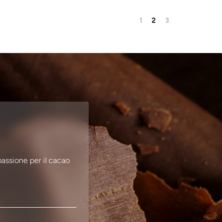
1
2
3
passione per il cacao