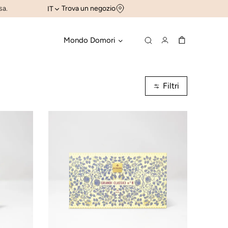
sa.
Trova un negozio
IT
Mondo Domori
Filtri