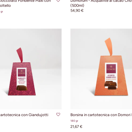
ioccolato Fondente Maxi con
Domòrum - Acquavite al cacao Crio
oltello
(500ml)
54,90 €
 gr
GIUNGI AL CARRELLO
AGGIUNGI AL CARRE
cartotecnica con Giandujotti
Borsina in cartotecnica con Domori 
180 gr
21,67 €