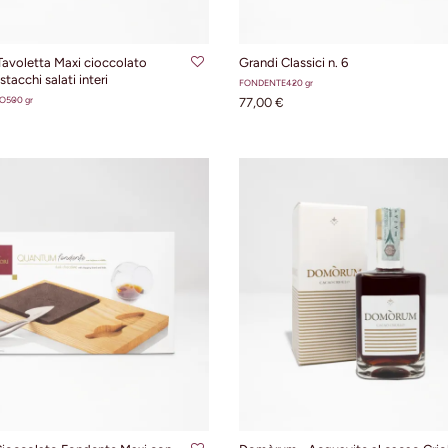
GIUNGI AL CARRELLO
AGGIUNGI AL CARRE
avoletta Maxi cioccolato
Grandi Classici n. 6
tacchi salati interi
FONDENTE
420 gr
O
500 gr
77,00 €
GIUNGI AL CARRELLO
AGGIUNGI AL CARRE