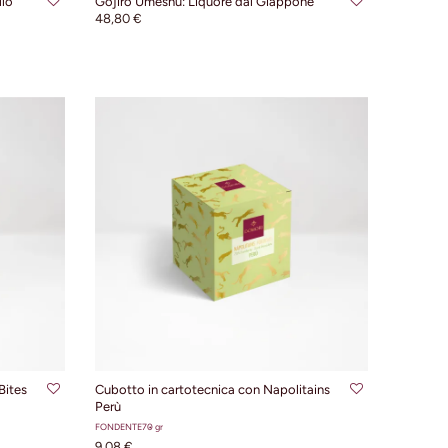
llo
Gojiro Umeshu: Liquore dal Giappone
48,80 €
LLO
AGGIUNGI AL CARRELLO
Bites
Cubotto in cartotecnica con Napolitains
Perù
FONDENTE
70 gr
9,08 €