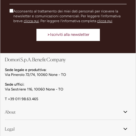
Acconsento al trattamento dei miei dati personali per ricevere la
newsletter e comunicazioni commerciali. Per leggere l’informativa
breve
clicca qui
. Per leggere l’informativa completa
clicca qui
>
Iscriviti alla newsletter
Domori S.p.A. Benefit Company
Sede legale e produttiva:
Via Pinerolo 72/74, 10060 None - TO
Sede uffici:
Via Sestriere 116, 10060 None - TO
T
+39 011 98.63.465
About
Legal