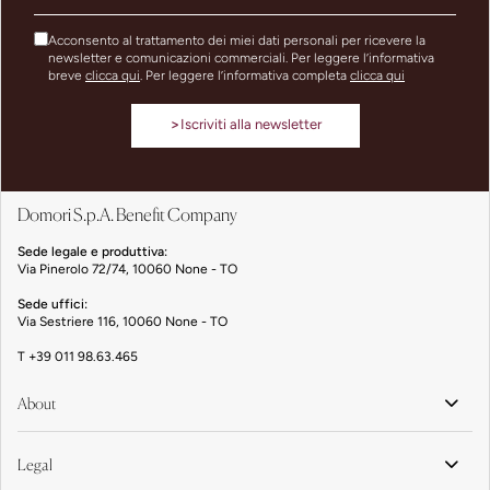
Acconsento al trattamento dei miei dati personali per ricevere la
newsletter e comunicazioni commerciali. Per leggere l’informativa
breve
clicca qui
. Per leggere l’informativa completa
clicca qui
>
Iscriviti alla newsletter
Domori S.p.A. Benefit Company
Sede legale e produttiva:
Via Pinerolo 72/74, 10060 None - TO
Sede uffici:
Via Sestriere 116, 10060 None - TO
T
+39 011 98.63.465
About
Legal