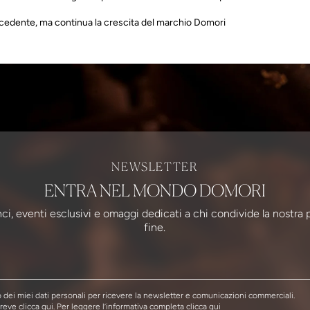
recedente, ma continua la crescita del marchio Domori
NEWSLETTER
ENTRA NEL MONDO DOMORI
ci, eventi esclusivi e omaggi dedicati a chi condivide la nostra 
fine.
dei miei dati personali per ricevere la newsletter e comunicazioni commerciali.
breve
clicca qui
. Per leggere l’informativa completa
clicca qui