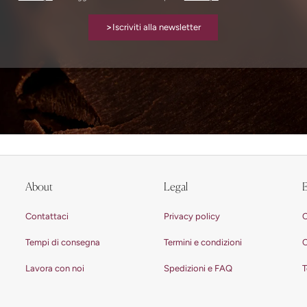
>
Iscriviti alla newsletter
About
Legal
E
Contattaci
Privacy policy
C
Tempi di consegna
Termini e condizioni
C
Lavora con noi
Spedizioni e FAQ
T