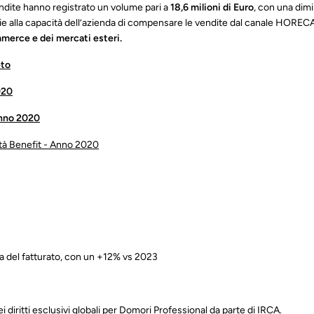
vendite hanno registrato un volume pari a
18,6 milioni di Euro
, con una dim
ie alla capacità dell’azienda di compensare le vendite dal canale HORECA - t
mmerce e dei mercati esteri.
eto
020
Anno 2020
età Benefit - Anno 2020
ta del fatturato, con un +12% vs 2023
 diritti esclusivi globali per Domori Professional da parte di IRCA.