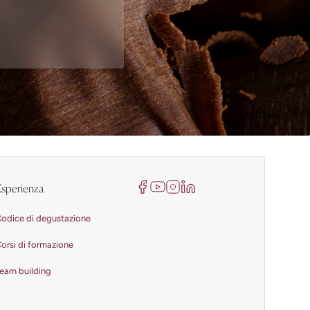
sperienza
odice di degustazione
orsi di formazione
eam building