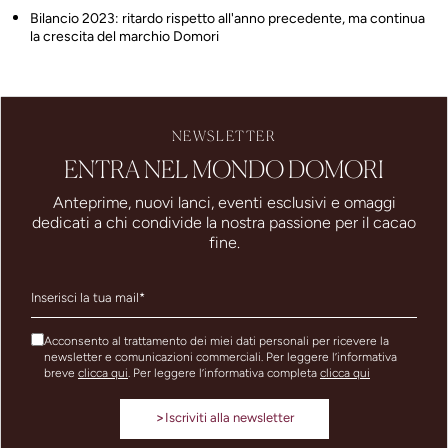
Bilancio 2023: ritardo rispetto all'anno precedente, ma continua
la crescita del marchio Domori
NEWSLETTER
ENTRA NEL MONDO DOMORI
Anteprime, nuovi lanci, eventi esclusivi e omaggi
dedicati a chi condivide la nostra passione per il cacao
fine.
Acconsento al trattamento dei miei dati personali per ricevere la
newsletter e comunicazioni commerciali. Per leggere l’informativa
breve
clicca qui
. Per leggere l’informativa completa
clicca qui
>
Iscriviti alla newsletter