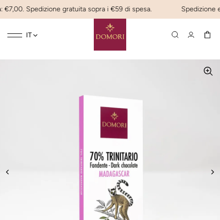
 €7,00. Spedizione gratuita sopra i €59 di spesa.
Spedizione expr
Toggle
☰
IT
navigation