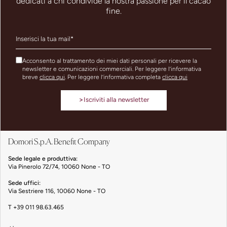
dedicati a chi condivide la nostra passione per il cacao
fine.
Acconsento al trattamento dei miei dati personali per ricevere la
newsletter e comunicazioni commerciali. Per leggere l’informativa
breve
clicca qui
. Per leggere l’informativa completa
clicca qui
>
Iscriviti alla newsletter
Domori S.p.A. Benefit Company
Sede legale e produttiva:
Via Pinerolo 72/74, 10060 None - TO
Sede uffici:
Via Sestriere 116, 10060 None - TO
T
+39 011 98.63.465