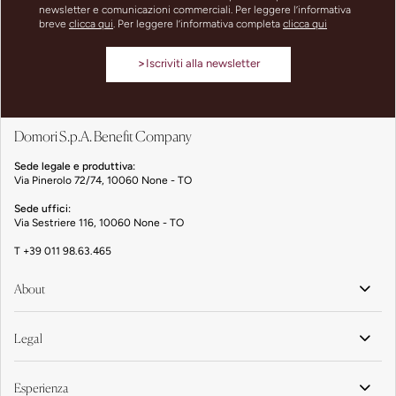
newsletter e comunicazioni commerciali. Per leggere l’informativa
breve
clicca qui
. Per leggere l’informativa completa
clicca qui
>
Iscriviti alla newsletter
Domori S.p.A. Benefit Company
Sede legale e produttiva:
Via Pinerolo 72/74, 10060 None - TO
Sede uffici:
Via Sestriere 116, 10060 None - TO
T
+39 011 98.63.465
About
Legal
Esperienza