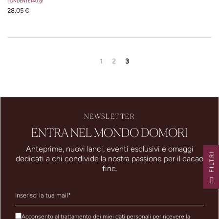
FONDENTE
140 gr
28,05 €
1
2
3
NEWSLETTER
ENTRA NEL MONDO DOMORI
Anteprime, nuovi lanci, eventi esclusivi e omaggi
I
dedicati a chi condivide la nostra passione per il cacao
fine.
F
I
L
T
R
Acconsento al trattamento dei miei dati personali per ricevere la