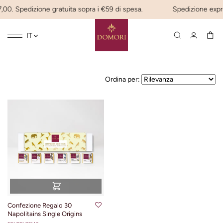
7,00. Spedizione gratuita sopra i €59 di spesa.
Spedizione expres
Toggle
☰
IT
navigation
Ordina per:
Confezione Regalo 30
Napolitains Single Origins