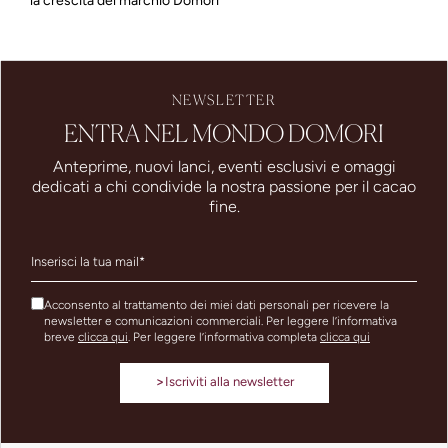
la crescita del marchio Domori
NEWSLETTER
ENTRA NEL MONDO DOMORI
Anteprime, nuovi lanci, eventi esclusivi e omaggi
dedicati a chi condivide la nostra passione per il cacao
fine.
Acconsento al trattamento dei miei dati personali per ricevere la
newsletter e comunicazioni commerciali. Per leggere l’informativa
breve
clicca qui
. Per leggere l’informativa completa
clicca qui
>
Iscriviti alla newsletter